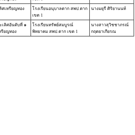
ลิศเหรียญทอง
โรงเรียนอนุบาลตาก สพป.ตาก
นางมยุรี ศิริยานนท์
เขต 1
ลิศอันดับที่ ๑
โรงเรียนทรัพย์สมบูรณ์
นางสาวสุวิชชาภรณ์
หรียญทอง
พิทยาคม สพป.ตาก เขต 1
กฤตยาเกียรณ