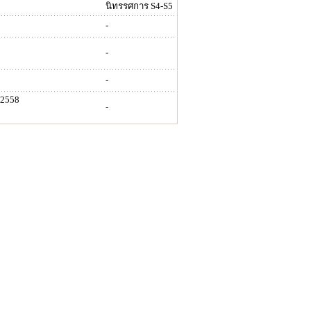
นิทรรศการ S4-S5
-
-
-
 2558
-